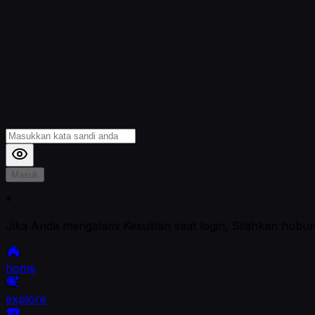
Masuk
*
Jika Anda mengalami Kesulitan saat login, Silahkan hubu
home
explore