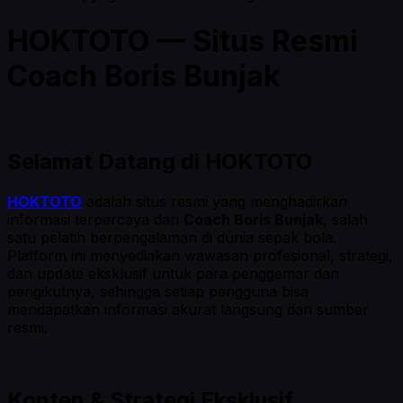
HOKTOTO — Situs Resmi
Coach Boris Bunjak
Selamat Datang di HOKTOTO
HOKTOTO
adalah situs resmi yang menghadirkan
informasi terpercaya dari
Coach Boris Bunjak
, salah
satu pelatih berpengalaman di dunia sepak bola.
Platform ini menyediakan wawasan profesional, strategi,
dan update eksklusif untuk para penggemar dan
pengikutnya, sehingga setiap pengguna bisa
mendapatkan informasi akurat langsung dari sumber
resmi.
Konten & Strategi Eksklusif