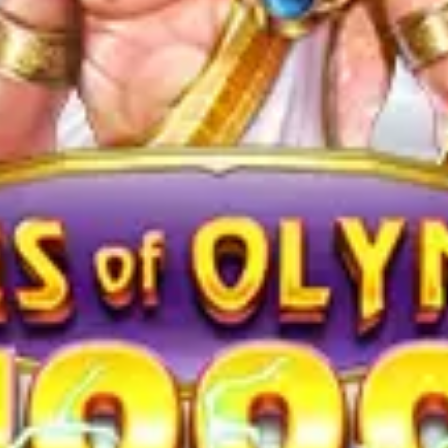
i konten premium seperti
tips latihan, analisis pertandi
pelatih, pemain, maupun penggemar yang ingin memperda
ional
apatkan
insight profesional
dari Coach Boris Bunjak, terma
an dan kenyamanan pengguna dalam mengakses konten, sehi