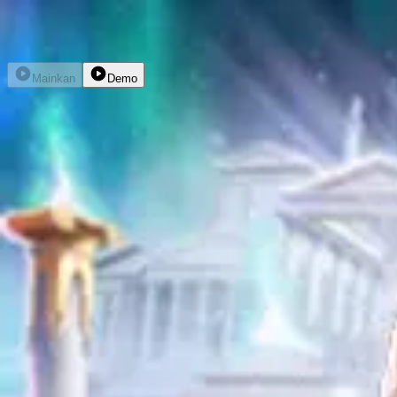
Daftar
Masuk
Mainkan
Demo
Gates of Olympus 1000
pragmatic
kembali
HOKTOTO — Situs Resmi Coa
Selamat Datang di HOKTOTO
HOKTOTO
adalah situs resmi yang menghadirkan informa
menyediakan wawasan profesional, strategi, dan update 
langsung dari sumber resmi.
Konten & Strategi Eksklusif