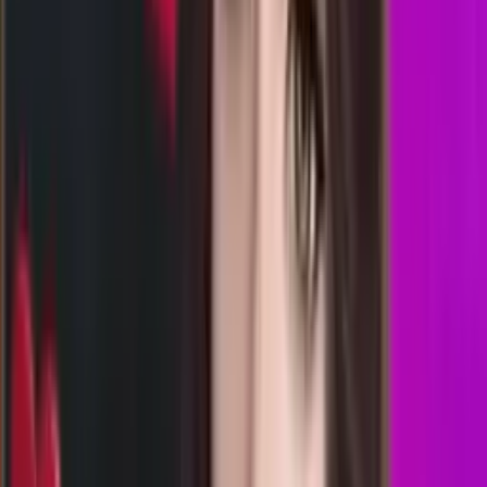
3630
bulls eye
Minggu, 09 Agu
Buka
13.15
12.45
0
5
0
3
TU
1827
totomacau 13:00 wib
Minggu, 09 Agu