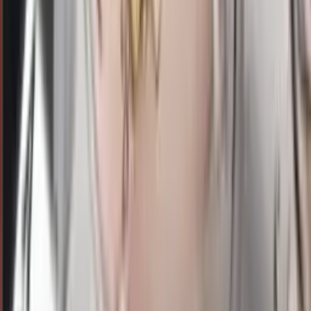
6
8
6
4
MC
3630
mancitypools
Minggu, 09 Agu
Buka
08.00
07.45
4
8
0
1