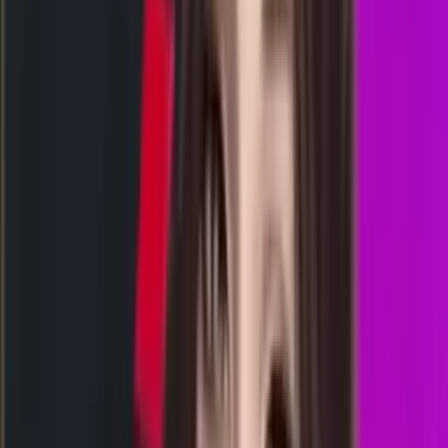
4
SD
3630
sydneypools
Minggu, 09 Agu
Buka
14.00
13.30
8
0
8
2
BE