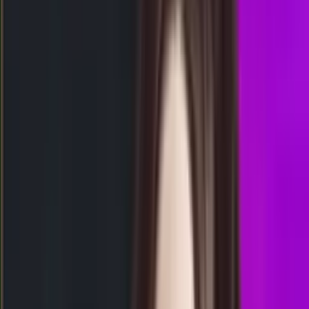
Sabtu, 08 Agu
Buka
17.45
17.30
5
1
0
2
MP
3629
malibucitypools
Sabtu, 08 Agu
Buka