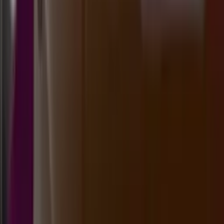
3630
mancity4d
Minggu, 09 Agu
Buka
04.00
03.45
5
8
4
3
MO
1796
morocco quatro 03:00 wib