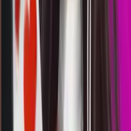
09.55
9
8
5
0
KC
3630
kentucky evening
Minggu, 09 Agu
Buka
10.00
09.45
8
3