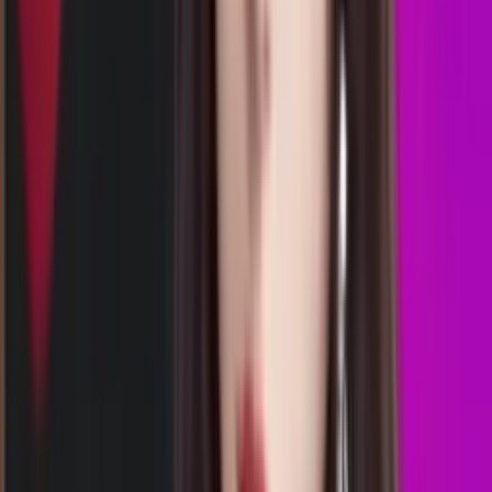
12.50
5
5
6
2
RM
3630
rome lottery
Minggu, 09 Agu
Buka
12.00
11.50
8