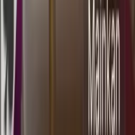
06.00
8
4
4
1
TE
3112
texas evening
Minggu, 09 Agu
Buka
06.00
05.45
4