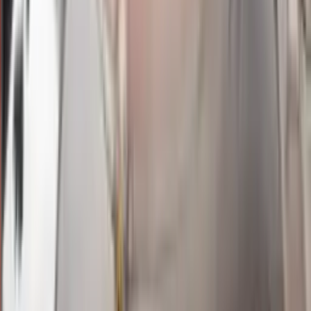
AE
1841
arkansas evening
Minggu, 09 Agu
Buka
07.00
06.45
0
4
7
1
WE
3600