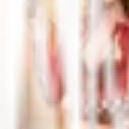
Candy Pop
Ameba
The Solar
Ameba
Rave Party
Ameba
Fortune Lion
Ameba
Koi
Ameba
FaFaFa
Ameba
Elements
Ameba
Lucky Boy
Ameba
Captain's Treasure
Ameba
Ocean World
Ameba
Zhao Cai Jin Bao
Ameba
Lucky 8
Ameba
Dragon Ball
Ameba
Dragon King
Ameba
UFO
Ameba
Gem Stone 2
Ameba
Kungfu Monkey
Ameba
Nian Nian You Yu
Ameba
Ez Fa 2
Ameba
Muay Thai
Ameba
Thai Paradise
Ameba
Pop Rocks
Ameba
Highway Kings Pro
Ameba