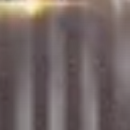
ngan, dan
strategi tim
. Setiap artikel dan update disajikan
lam wawasan sepak bola. HOKTOTO memastikan semua
suk panduan latihan, strategi taktik, dan update eksklusif
ngga setiap pengunjung dapat belajar dan mengikuti