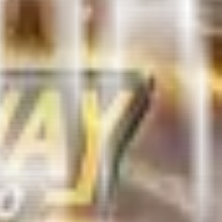
 berpengalaman di dunia sepak bola. Platform ini
 setiap pengguna bisa mendapatkan informasi akurat