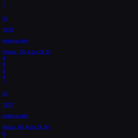
1
ID
1838
indiana day
Kamis, 06 Agu
24.32
4
6
9
4
ID
1837
indiana day
Rabu, 05 Agu
24.30
0