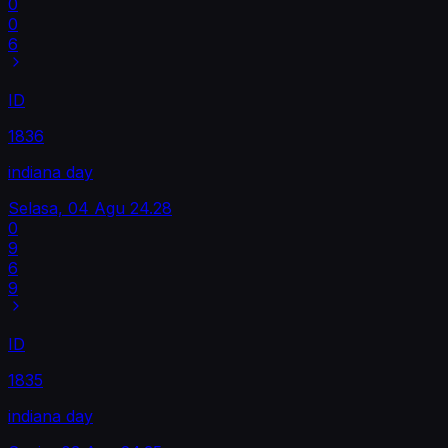
0
0
6
ID
1836
indiana day
Selasa, 04 Agu
24.28
0
9
6
9
ID
1835
indiana day