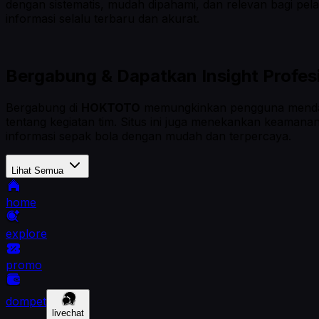
dengan sistematis, mudah dipahami, dan relevan bagi 
informasi selalu terbaru dan akurat.
Bergabung & Dapatkan Insight Profes
Bergabung di
HOKTOTO
memungkinkan pengguna mend
tentang kegiatan tim. Situs ini juga menekankan keaman
informasi sepak bola dengan mudah dan terpercaya.
Lihat Semua
home
explore
promo
dompet
livechat