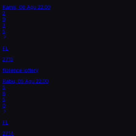
Kamis, 06 Agu
22.00
2
9
3
5
FL
2715
florence lottery
Rabu, 05 Agu
22.00
5
8
5
0
FL
2714