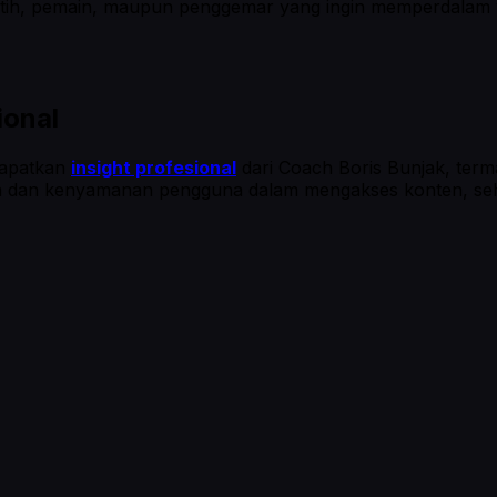
pelatih, pemain, maupun penggemar yang ingin memperda
ional
apatkan
insight profesional
dari Coach Boris Bunjak, terma
an dan kenyamanan pengguna dalam mengakses konten, sehi