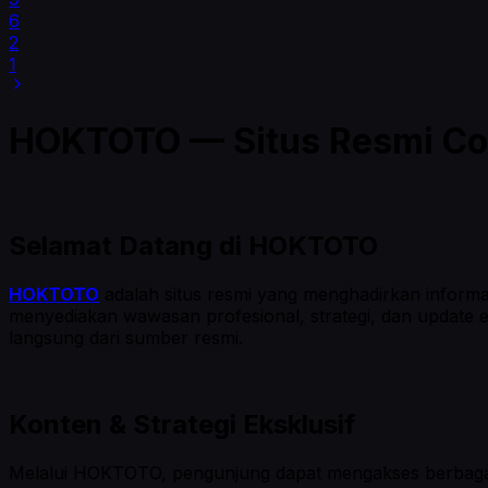
6
2
1
HOKTOTO — Situs Resmi Coa
Selamat Datang di HOKTOTO
HOKTOTO
adalah situs resmi yang menghadirkan informa
menyediakan wawasan profesional, strategi, dan update 
langsung dari sumber resmi.
Konten & Strategi Eksklusif
Melalui HOKTOTO, pengunjung dapat mengakses berbaga