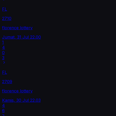
FL
2710
florence lottery
Jumat, 31 Jul
22.00
1
4
0
3
FL
2709
florence lottery
Kamis, 30 Jul
22.03
4
6
2