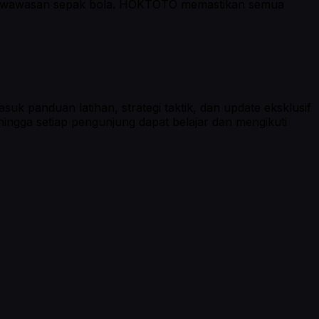
lam wawasan sepak bola. HOKTOTO memastikan semua
suk panduan latihan, strategi taktik, dan update eksklusif
ngga setiap pengunjung dapat belajar dan mengikuti