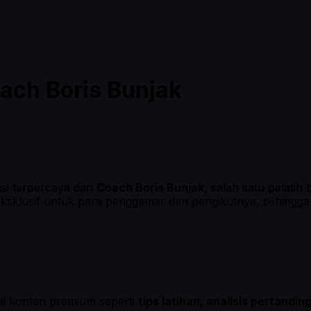
ch Boris Bunjak
si terpercaya dari
Coach Boris Bunjak
, salah satu pelatih
eksklusif untuk para penggemar dan pengikutnya, sehingga
i konten premium seperti
tips latihan, analisis pertandi