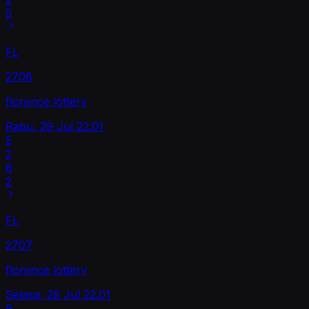
5
FL
2708
florence lottery
Rabu, 29 Jul
22.01
5
2
8
2
FL
2707
florence lottery
Selasa, 28 Jul
22.01
9