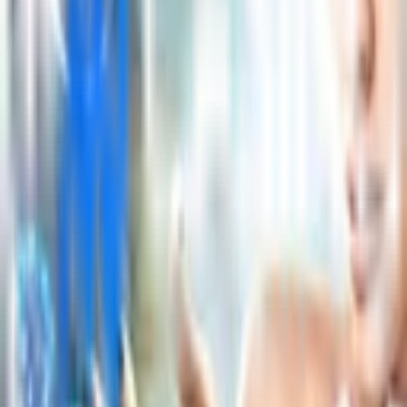
dan update eksklusif untuk para penggemar dan
pengikutnya, sehingga setiap pengguna bisa
mendapatkan informasi akurat langsung dari sumber
resmi.
Konten & Strategi Eksklusif
Melalui HOKTOTO, pengunjung dapat mengakses
berbagai konten premium seperti
tips latihan, analisis
pertandingan, dan
strategi tim
. Setiap artikel dan
update disajikan dengan sistematis, mudah dipahami, dan
relevan bagi pelatih, pemain, maupun penggemar yang
ingin memperdalam wawasan sepak bola. HOKTOTO
memastikan semua informasi selalu terbaru dan akurat.
Bergabung & Dapatkan Insight
Profesional