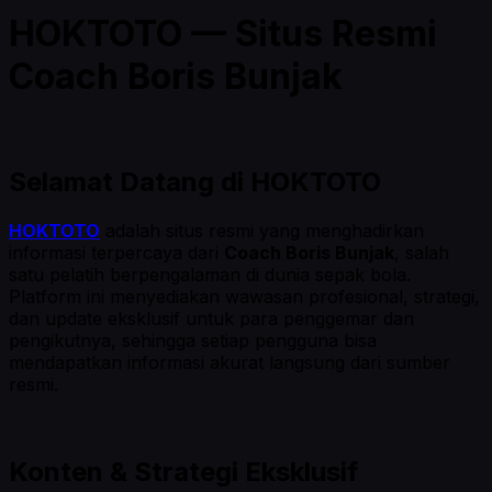
HOKTOTO — Situs Resmi
Coach Boris Bunjak
Selamat Datang di HOKTOTO
HOKTOTO
adalah situs resmi yang menghadirkan
informasi terpercaya dari
Coach Boris Bunjak
, salah
satu pelatih berpengalaman di dunia sepak bola.
Platform ini menyediakan wawasan profesional, strategi,
dan update eksklusif untuk para penggemar dan
pengikutnya, sehingga setiap pengguna bisa
mendapatkan informasi akurat langsung dari sumber
resmi.
Konten & Strategi Eksklusif