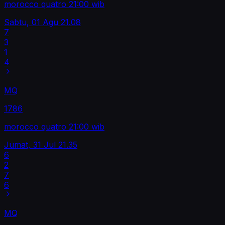
morocco quatro 21:00 wib
Sabtu, 01 Agu
21.08
7
3
1
4
MQ
1786
morocco quatro 21:00 wib
Jumat, 31 Jul
21.35
6
2
7
6
MQ