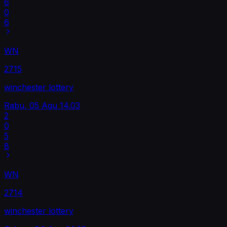
6
0
6
WN
2715
winchester lottery
Rabu, 05 Agu
14.03
2
0
5
8
WN
2714
winchester lottery