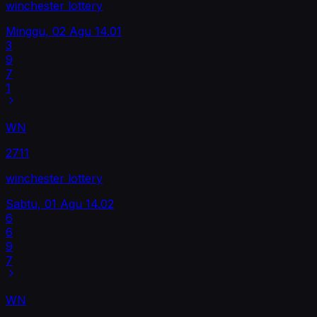
winchester lottery
Minggu, 02 Agu
14.01
3
9
7
1
WN
2711
winchester lottery
Sabtu, 01 Agu
14.02
6
6
9
7
WN