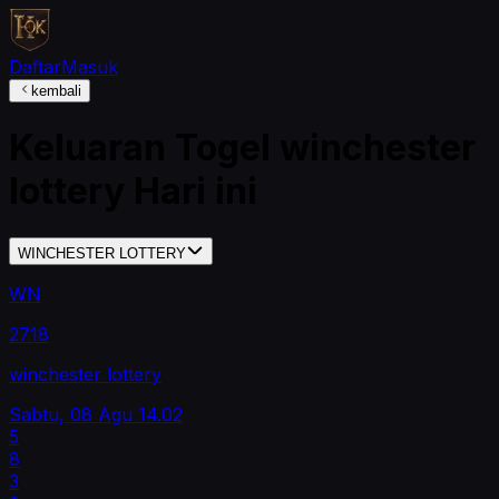
Daftar
Masuk
kembali
Keluaran Togel
winchester
lottery
Hari ini
WINCHESTER LOTTERY
WN
2718
winchester lottery
Sabtu, 08 Agu
14.02
5
8
3