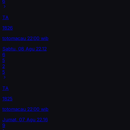
6
TA
1826
totomacau 22:00 wib
Sabtu, 08 Agu
22.12
6
5
2
5
TA
1825
totomacau 22:00 wib
Jumat, 07 Agu
22.16
9