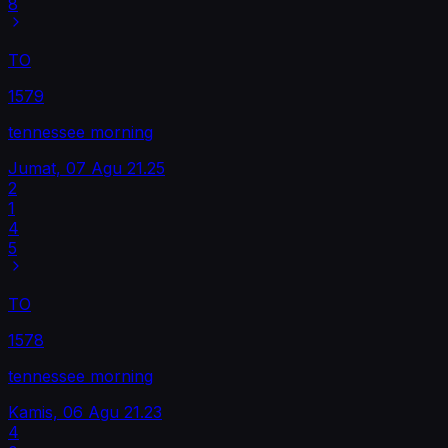
8
TO
1579
tennessee morning
Jumat, 07 Agu
21.25
2
1
4
5
TO
1578
tennessee morning
Kamis, 06 Agu
21.23
4