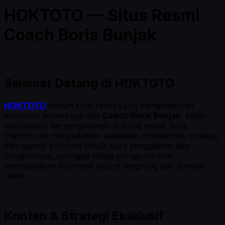
HOKTOTO — Situs Resmi
Coach Boris Bunjak
Selamat Datang di HOKTOTO
HOKTOTO
adalah situs resmi yang menghadirkan
informasi terpercaya dari
Coach Boris Bunjak
, salah
satu pelatih berpengalaman di dunia sepak bola.
Platform ini menyediakan wawasan profesional, strategi,
dan update eksklusif untuk para penggemar dan
pengikutnya, sehingga setiap pengguna bisa
mendapatkan informasi akurat langsung dari sumber
resmi.
Konten & Strategi Eksklusif