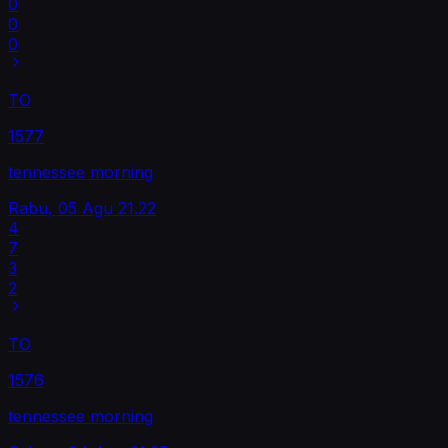
0
0
0
TO
1577
tennessee morning
Rabu, 05 Agu
21.22
4
7
3
2
TO
1576
tennessee morning