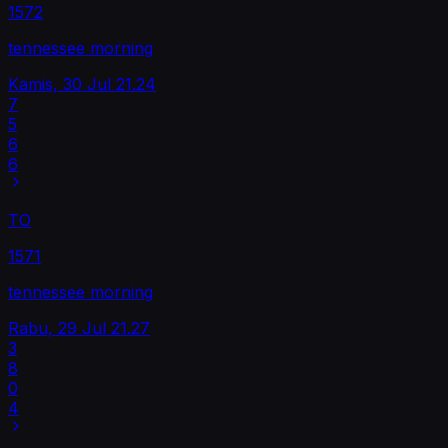
1572
tennessee morning
Kamis, 30 Jul
21.24
7
5
6
6
TO
1571
tennessee morning
Rabu, 29 Jul
21.27
3
8
0
4