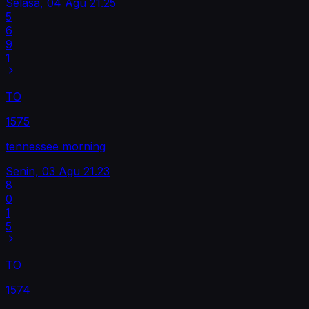
Selasa, 04 Agu
21.25
5
6
9
1
TO
1575
tennessee morning
Senin, 03 Agu
21.23
8
0
1
5
TO
1574