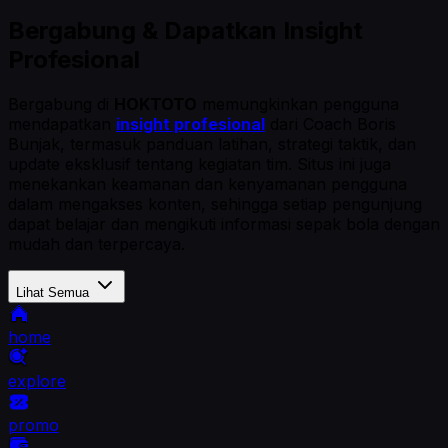
Bergabung & Dapatkan Insight
Profesional
Bergabung di
HOKTOTO
memungkinkan pengguna
mendapatkan
insight profesional
dari Coach Boris
Bunjak, termasuk panduan latihan, strategi taktik, dan
update eksklusif tentang kegiatan tim. Situs ini juga
menekankan keamanan dan kenyamanan pengguna
dalam mengakses konten, sehingga setiap pengunjung
dapat belajar dan mengikuti informasi sepak bola dengan
mudah dan terpercaya.
Lihat Semua
home
explore
promo